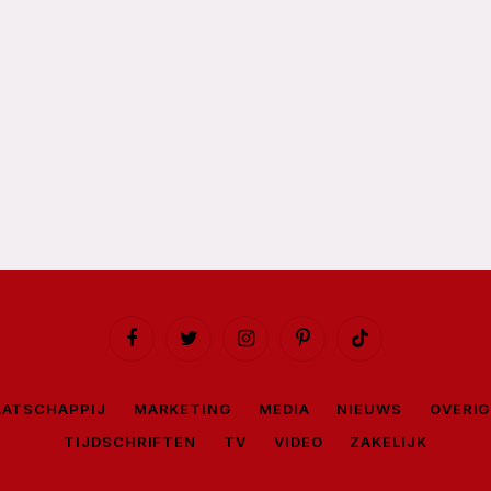
Facebook
Twitter
Instagram
Pinterest
TikTok
ATSCHAPPIJ
MARKETING
MEDIA
NIEUWS
OVERIG
TIJDSCHRIFTEN
TV
VIDEO
ZAKELIJK